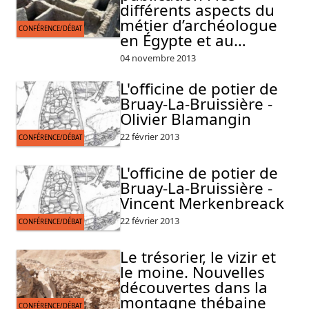
différents aspects du
métier d’archéologue
CONFÉRENCE/DÉBAT
en Égypte et au…
04 novembre 2013
L'officine de potier de
Bruay-La-Bruissière -
Olivier Blamangin
22 février 2013
CONFÉRENCE/DÉBAT
L'officine de potier de
Bruay-La-Bruissière -
Vincent Merkenbreack
22 février 2013
CONFÉRENCE/DÉBAT
Le trésorier, le vizir et
le moine. Nouvelles
découvertes dans la
montagne thébaine
CONFÉRENCE/DÉBAT