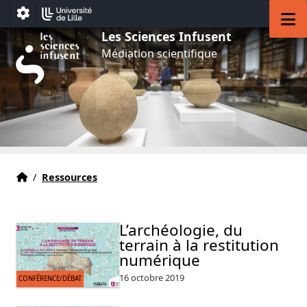
Aller au menu
Aller au contenu
Aller au pied de page
M
Paramétrage
Les Sciences Infusent
Médiation scientifique
Accueil
Accueil
/
Ressources
L’archéologie, du
terrain à la restitution
numérique
16 octobre 2019
CONFÉRENCE/DÉBAT