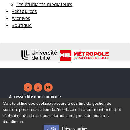
Les étudiants-médiateurs
Ressources
Archives
Boutique
Facebook ( nouvelle fenêtre)
X ( nouvelle fenêtre)
Instagram ( nouvelle fenêtre)
Accessibilité non conforme
Plan du site
Ce site utilise des cookies/traceurs à des fins de gestion de
Mentions légales
session, personnalisation de l'interface utilisateur (contraste..) et
Contact
réalisation de statistiques internes anonymes de mesures
d'audience.
Ok
Privacy policy