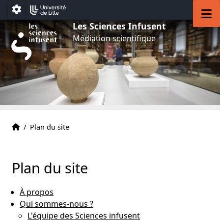
Aller au menu
Aller au contenu
Aller au pied de page
M
Paramétrage
Les Sciences Infusent
Médiation scientifique
Accueil
Accueil
/
Plan du site
Plan du site
À propos
Qui sommes-nous ?
L'équipe des Sciences infusent