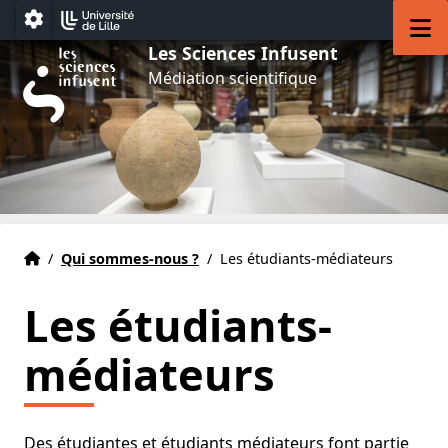
Aller au menu
Aller au contenu
Aller au pied de page
M
Paramétrage
Les Sciences Infusent
Médiation scientifique
Accueil
Accueil
/
Qui sommes-nous ?
/
Les étudiants-médiateurs
Les étudiants-
médiateurs
Des étudiantes et étudiants médiateurs font partie