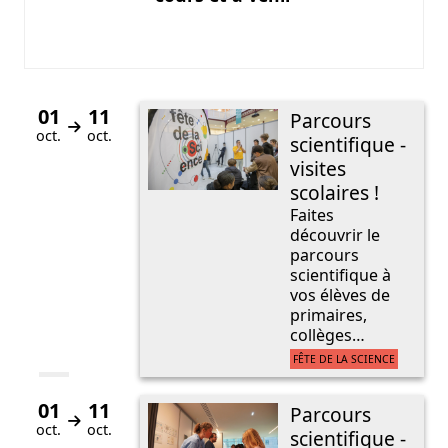
Catégorie de l'agenda
01
11
Parcours
Du
au
oct.
oct.
scientifique -
visites
scolaires !
Faites
découvrir le
parcours
scientifique à
vos élèves de
primaires,
collèges…
FÊTE DE LA SCIENCE
01
11
Parcours
Du
au
oct.
oct.
scientifique -