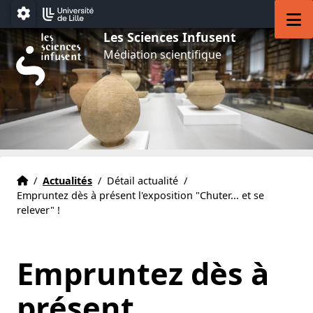
Aller au menu
Aller au contenu
Aller au pied de page
M
Paramétrage
Les Sciences Infusent
Médiation scientifique
Accueil
Accueil
/
Actualités
/
Détail actualité
/
Empruntez dès à présent l'exposition "Chuter... et se
relever" !
Empruntez dès à
présent