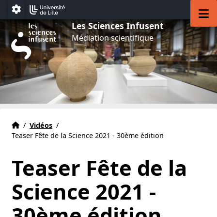
Aller au menu
Aller au contenu
Aller au pied de page
M
Paramétrage
Les Sciences Infusent
Médiation scientifique
Accueil
Accueil
/
Vidéos
/
Teaser Fête de la Science 2021 - 30ème édition
Teaser Fête de la
Science 2021 -
30ème édition