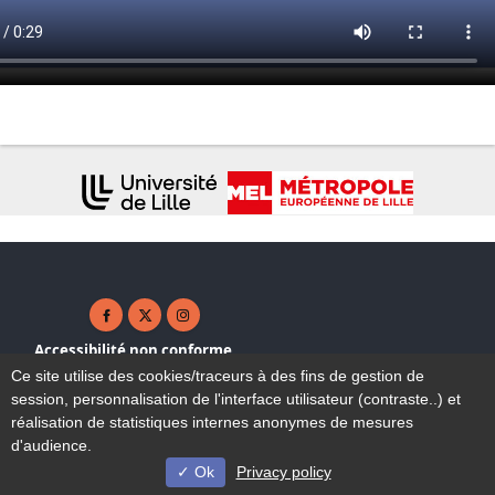
Facebook ( nouvelle fenêtre)
X ( nouvelle fenêtre)
Instagram ( nouvelle fenêtre)
Accessibilité non conforme
Plan du site
Ce site utilise des cookies/traceurs à des fins de gestion de
Mentions légales
session, personnalisation de l'interface utilisateur (contraste..) et
Contact
réalisation de statistiques internes anonymes de mesures
d'audience.
Ok
Privacy policy
© Université de Lille - 2023