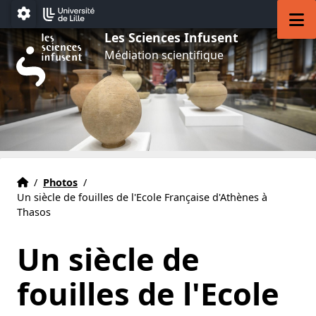
Aller au menu
Aller au contenu
Aller au pied de page
M
Paramétrage
Les Sciences Infusent
Médiation scientifique
Accueil
Accueil
/
Photos
/
Un siècle de fouilles de l'Ecole Française d'Athènes à
Thasos
Un siècle de
fouilles de l'Ecole