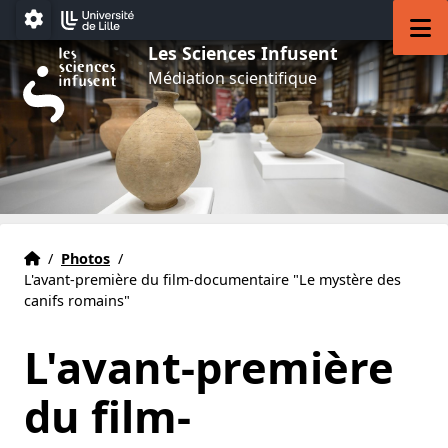
Aller au menu
Aller au contenu
Aller au pied de page
M
Paramétrage
Les Sciences Infusent
Médiation scientifique
Accueil
Accueil
/
Photos
/
L'avant-première du film-documentaire "Le mystère des
canifs romains"
L'avant-première
du film-