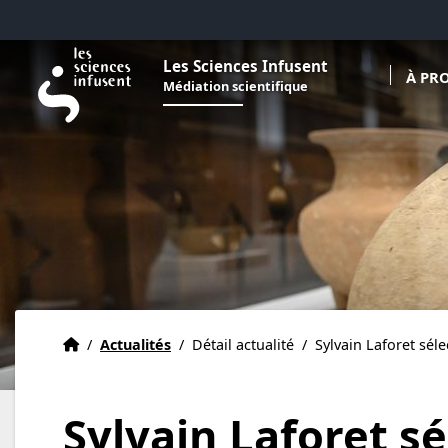
Aller au menu
Aller au contenu
Aller au pied de page
Les Sciences Infusent
À PR
Médiation scientifique
Accueil
Accueil
/
Actualités
/
Détail actualité
/
Sylvain Laforet sél
Sylvain Laforet sé