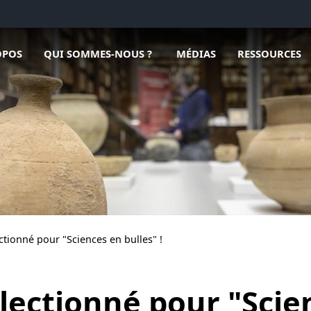
Ouvrir le sous menu de Qui sommes-nous ?
Ouvrir le sous menu de Méd
OPOS
QUI SOMMES-NOUS ?
MÉDIAS
RESSOURCES
ectionné pour "Sciences en bulles" !
lectionné pour "Scien