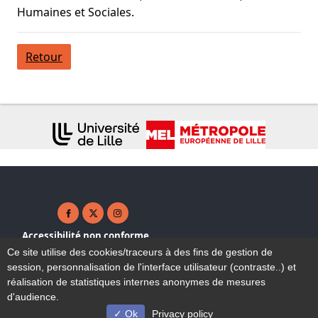
Humaines et Sociales.
Retour
Facebook ( nouvelle fenêtre)
X ( nouvelle fenêtre)
Instagram ( nouvelle fenêtre)
Accessibilité non conforme
Plan du site
Ce site utilise des cookies/traceurs à des fins de gestion de
Mentions légales
session, personnalisation de l'interface utilisateur (contraste..) et
Contact
réalisation de statistiques internes anonymes de mesures
d'audience.
Ok
Privacy policy