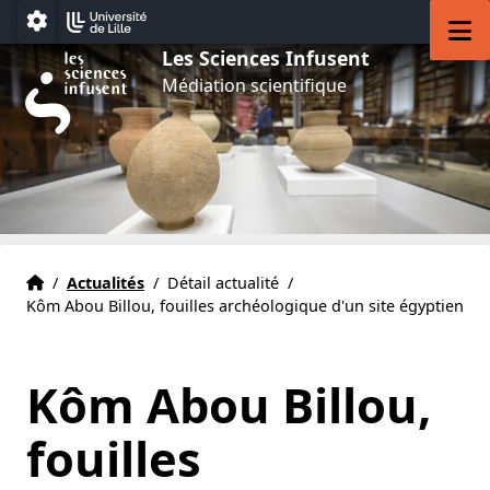
Aller au menu
Aller au contenu
Aller au pied de page
M
Paramétrage
Les Sciences Infusent
Médiation scientifique
Accueil
Accueil
/
Actualités
/
Détail actualité
/
Kôm Abou Billou, fouilles archéologique d'un site égyptien
Kôm Abou Billou,
fouilles