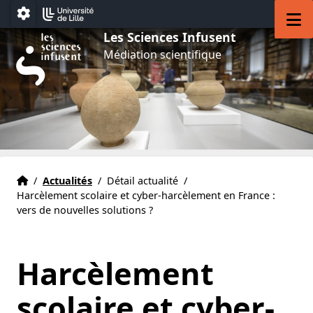
Aller au menu
Aller au contenu
Aller au pied de page
M
Paramétrage
Les Sciences Infusent
Médiation scientifique
Accueil
Accueil
/
Actualités
/
Détail actualité
/
Harcèlement scolaire et cyber-harcèlement en France :
vers de nouvelles solutions ?
Harcèlement
scolaire et cyber-