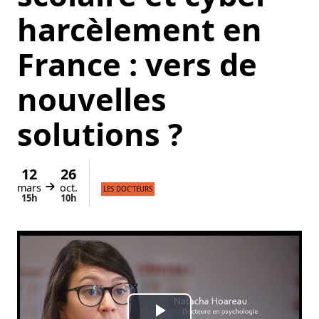
harcèlement en
France : vers de
nouvelles
solutions ?
12
26
mars
oct.
Du
au
LES DOC'TEURS
15h
10h