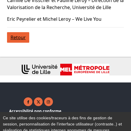
Camille De Visscher et Pauline Leroy – Direction de la
Valorisation de la Recherche, Université de Lille
Eric Peyrelier et Michel Leroy – We Live You
Retour
Facebook ( nouvelle fenêtre)
X ( nouvelle fenêtre)
Instagram ( nouvelle fenêtre)
Accessibilité non conforme
Plan du site
Ce site utilise des cookies/traceurs à des fins de gestion de
Mentions légales
session, personnalisation de l'interface utilisateur (contraste..) et
Contact
réalisation de statistiques internes anonymes de mesures