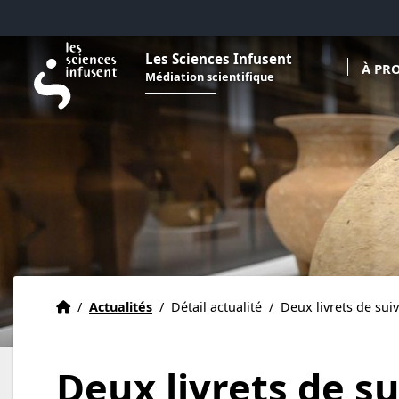
Aller au menu
Aller au contenu
Aller au pied de page
Les Sciences Infusent
À PR
Médiation scientifique
Accueil
Accueil
/
Actualités
/
Détail actualité
/
Deux livrets de sui
Deux livrets de su