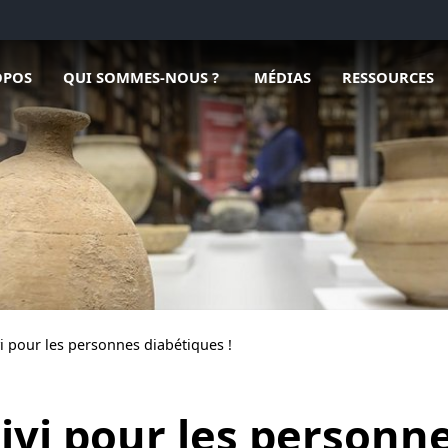
Ouvrir le sous menu de Qui sommes-nous ?
Ouvrir le sous menu de Méd
OPOS
QUI SOMMES-NOUS ?
MÉDIAS
RESSOURCES
vi pour les personnes diabétiques !
ivi pour les personne